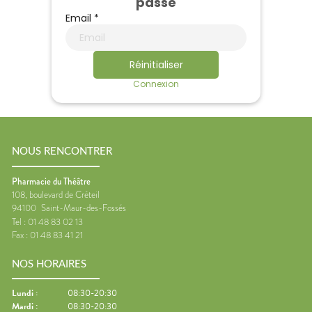
passe
VOTRE
APPLICATION
Email *
DE SANTÉ
Réinitialiser
Connexion
NOUS RENCONTRER
Pharmacie du Théâtre
108, boulevard de Créteil
94100
Saint-Maur-des-Fossés
Tel :
01 48 83 02 13
Fax :
01 48 83 41 21
NOS HORAIRES
Lundi
:
08:30-20:30
Mardi
:
08:30-20:30